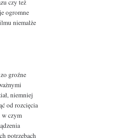
zu czy też
aje ogromne
filmu niemalże
dzo groźne
oważnymi
iał, niemniej
ąć od rozcięcia
, w czym
ządzenia
ych potrzebach