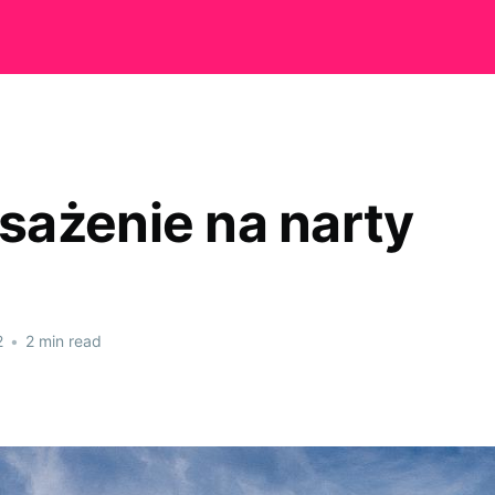
ażenie na narty
2
•
2 min read