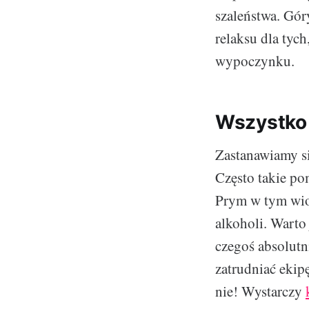
szaleństwa. Gór
relaksu dla tyc
wypoczynku.
Wszystko 
Zastanawiamy si
Często takie po
Prym w tym wio
alkoholi. Warto
czegoś absolutn
zatrudniać ekipę
nie! Wystarczy