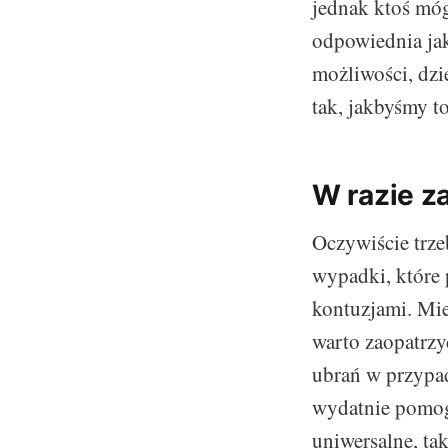
jednak ktoś móg
odpowiednia ja
możliwości, dzi
tak, jakbyśmy t
W razie z
Oczywiście trze
wypadki, które
kontuzjami. Mie
warto zaopatrzy
ubrań w przypa
wydatnie pom
uniwersalne, ta