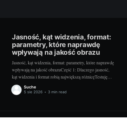
Jasność, kąt widzenia, format:
parametry, które naprawdę
wpływają na jakość obrazu
Jasność, kąt widzenia, format: parametry, które naprawdę
wpływają na jakość obrazuCzęść 1: Dlaczego jasność,
kąt widzenia i format robią największą różnicęTestuję
ekrany od lat i widzę jedno: trzy parametry decydują o
Suche
tym, czy obraz zachwyca, czy męczy wzrok. To jasność,
5 sie 2026
•
3 min read
kąt widzenia i format. Jasność (w nitach dla
monitorów/TV,
© 2026