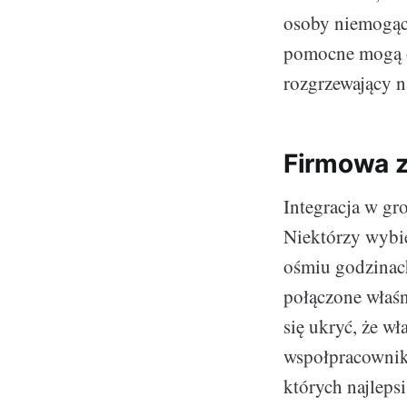
osoby niemogące
pomocne mogą ok
rozgrzewający n
Firmowa z
Integracja w g
Niektórzy wybie
ośmiu godzinach
połączone właśn
się ukryć, że wł
wspołpracownik
których najlep