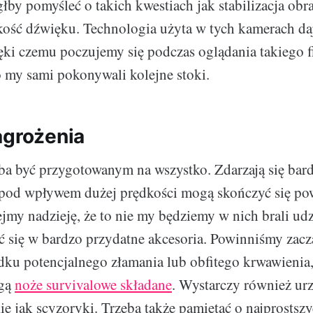
łby pomyśleć o takich kwestiach jak stabilizacja obra
kość dźwięku. Technologia użyta w tych kamerach d
ęki czemu poczujemy się podczas oglądania takiego 
o my sami pokonywali kolejne stoki.
agrożenia
ba być przygotowanym na wszystko. Zdarzają się bar
 pod wpływem dużej prędkości mogą skończyć się p
jmy nadzieję, że to nie my będziemy w nich brali udz
ć się w bardzo przydatne akcesoria. Powinniśmy zacz
dku potencjalnego złamania lub obfitego krwawienia
ogą
noże survivalowe składane
. Wystarczy również ur
kie jak scyzoryki. Trzeba także pamiętać o najprostsz