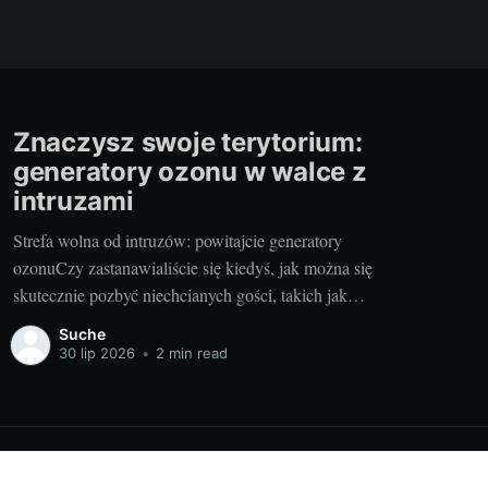
Znaczysz swoje terytorium:
generatory ozonu w walce z
intruzami
Strefa wolna od intruzów: powitajcie generatory
ozonuCzy zastanawialiście się kiedyś, jak można się
skutecznie pozbyć niechcianych gości, takich jak
bakterie, wirusy czy nieprzyjemne zapachy? Otóż,
Suche
istnieje na to sposób - generatory ozonu. Te małe, ale
30 lip 2026
•
2 min read
potężne urządzenia stają się coraz bardziej popularne w
walce o czystość i świeżość naszych domów
Powered by Ghost