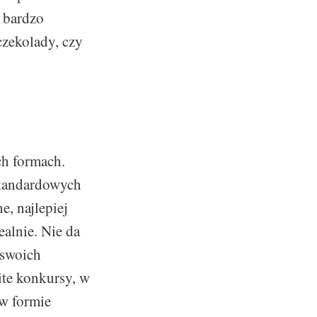
 bardzo
czekolady, czy
ch formach.
 standardowych
e, najlepiej
ealnie. Nie da
 swoich
te konkursy, w
w formie