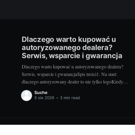
Dlaczego warto kupować u
autoryzowanego dealera?
Serwis, wsparcie i gwarancja
Dlaczego warto kupować u autoryzowanego dealera?
Serwis, wsparcie i gwarancjaSpis treści1. Na start:
dlaczego autoryzowany dealer to nie tylko logoKiedy
ktoś mówi „kupuj u autoryzowanego dealera”, to nie jest
Suche
snobizm, tylko praktyka. W świecie audio‑wideo, gdzie
5 sie 2026
•
3 min read
liczą się kalibracje, kompatybilność i wsparcie, różnica
między oficjalnym kanałem a „superokazją” potrafi
Newsy gospodarcze - biznes - usługi | Codzienne wiadomości