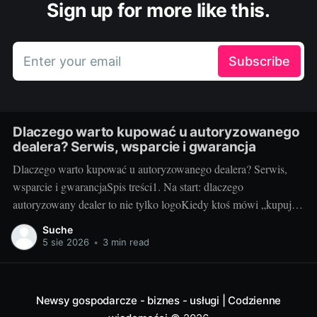
Sign up for more like this.
Enter your email
Subscribe
Dlaczego warto kupować u autoryzowanego
dealera? Serwis, wsparcie i gwarancja
Dlaczego warto kupować u autoryzowanego dealera? Serwis,
wsparcie i gwarancjaSpis treści1. Na start: dlaczego
autoryzowany dealer to nie tylko logoKiedy ktoś mówi „kupuj u
autoryzowanego dealera”, to nie jest snobizm, tylko praktyka. W
Suche
świecie audio‑wideo, gdzie liczą się kalibracje, kompatybilność i
5 sie 2026
•
3 min read
wsparcie, różnica między oficjalnym kanałem a „superokazją”
potrafi
Newsy gospodarcze - biznes - usługi | Codzienne