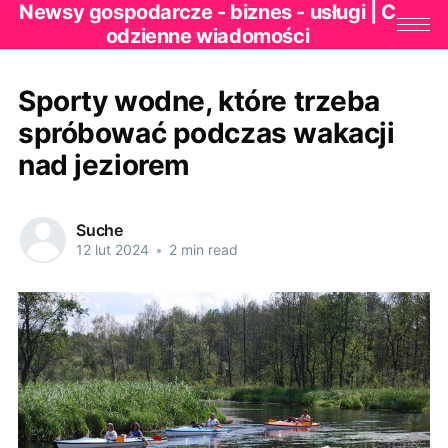
Newsy gospodarcze - biznes - usługi | C
odzienne wiadomości
Sporty wodne, które trzeba
spróbować podczas wakacji
nad jeziorem
Suche
12 lut 2024
•
2 min read