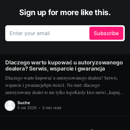
Sign up for more like this.
Enter your email
Subscribe
Dlaczego warto kupować u autoryzowanego
dealera? Serwis, wsparcie i gwarancja
Dlaczego warto kupować u autoryzowanego dealera? Serwis,
wsparcie i gwarancjaSpis treści1. Na start: dlaczego
autoryzowany dealer to nie tylko logoKiedy ktoś mówi „kupuj u
autoryzowanego dealera”, to nie jest snobizm, tylko praktyka. W
Suche
świecie audio‑wideo, gdzie liczą się kalibracje, kompatybilność i
5 sie 2026
•
3 min read
wsparcie, różnica między oficjalnym kanałem a „superokazją”
potrafi