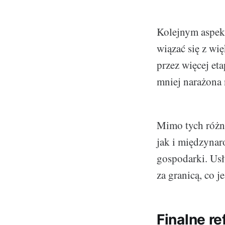
Kolejnym aspek
wiązać się z wi
przez więcej et
mniej narażona 
Mimo tych różn
jak i międzynar
gospodarki. Usł
za granicą, co j
Finalne r