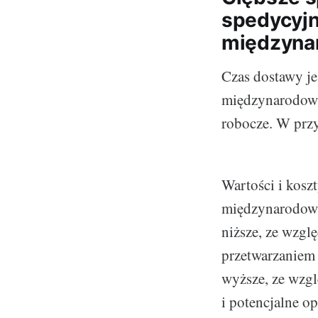
spedycyjn
międzyn
Czas dostawy je
międzynarodowy.
robocze. W prz
Wartości i kosz
międzynarodowy 
niższe, ze wzglę
przetwarzaniem 
wyższe, ze wzgl
i potencjalne op