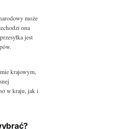
zynarodowy może
zechodzi ona
przesyłka jest
apów.
omie krajowym,
snej
 w kraju, jak i
 wybrać?