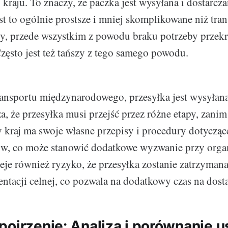
 kraju. To znaczy, że paczka jest wysyłana i dostarcz
st to ogólnie prostsze i mniej skomplikowane niż tra
, przede wszystkim z powodu braku potrzeby przekr
ęsto jest też tańszy z tego samego powodu.
ansportu międzynarodowego, przesyłka jest wysyłan
a, że przesyłka musi przejść przez różne etapy, zanim
 kraj ma swoje własne przepisy i procedury dotycząc
ów, co może stanowić dodatkowe wyzwanie przy organ
ieje również ryzyko, że przesyłka zostanie zatrzymana
acji celnej, co pozwala na dodatkowy czas na dost
pojrzenie: Analiza i porównanie u