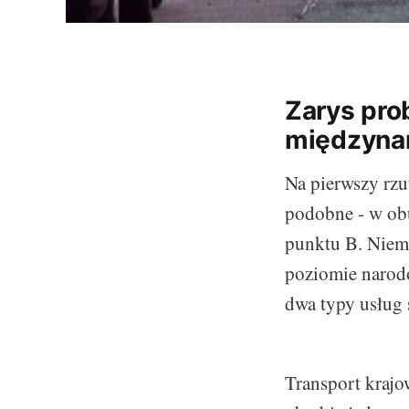
Zarys pro
międzynar
Na pierwszy rz
podobne - w obu
punktu B. Niem
poziomie narod
dwa typy usług 
Transport krajo