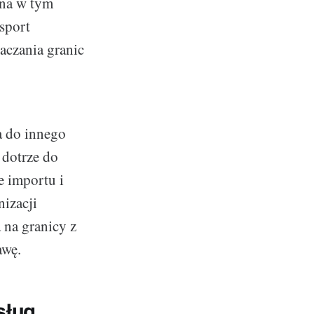
ana w tym
nsport
aczania granic
a do innego
 dotrze do
e importu i
izacji
 na granicy z
awę.
sług