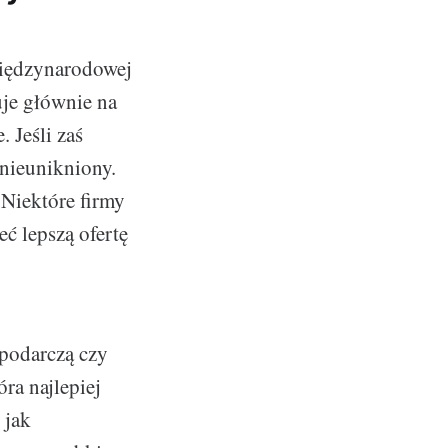
międzynarodowej
uje głównie na
 Jeśli zaś
nieunikniony.
 Niektóre firmy
ć lepszą ofertę
spodarczą czy
óra najlepiej
 jak