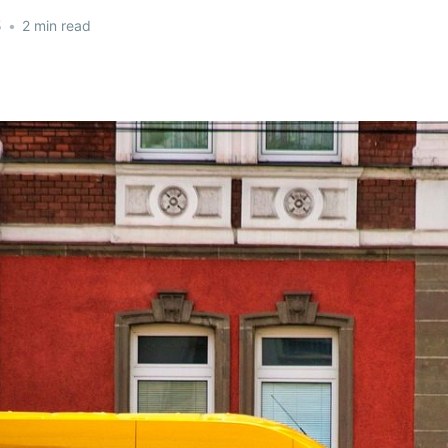
5
•
2 min read