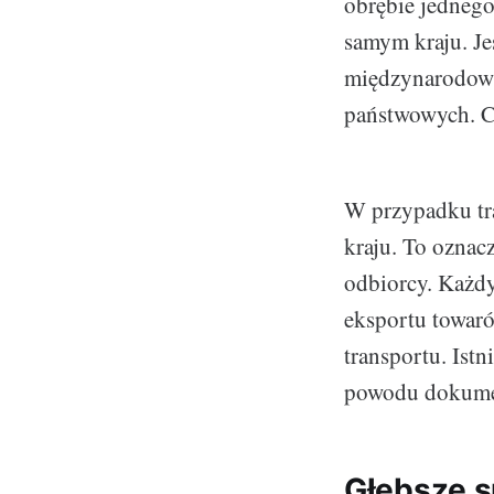
obrębie jednego
samym kraju. Je
międzynarodowy
państwowych. Cz
W przypadku tr
kraju. To oznacz
odbiorcy. Każdy
eksportu towar
transportu. Istn
powodu dokument
Głębsze s