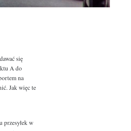
dawać się
nktu A do
portem na
ć. Jak więc te
tu przesyłek w