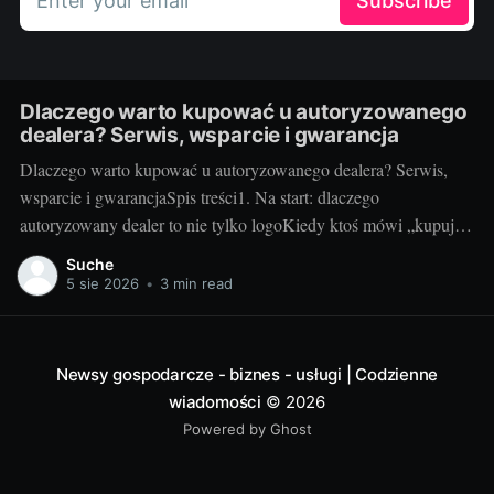
Enter your email
Subscribe
Dlaczego warto kupować u autoryzowanego
dealera? Serwis, wsparcie i gwarancja
Dlaczego warto kupować u autoryzowanego dealera? Serwis,
wsparcie i gwarancjaSpis treści1. Na start: dlaczego
autoryzowany dealer to nie tylko logoKiedy ktoś mówi „kupuj u
autoryzowanego dealera”, to nie jest snobizm, tylko praktyka. W
Suche
świecie audio‑wideo, gdzie liczą się kalibracje, kompatybilność i
5 sie 2026
•
3 min read
wsparcie, różnica między oficjalnym kanałem a „superokazją”
potrafi
Newsy gospodarcze - biznes - usługi | Codzienne
wiadomości
© 2026
Powered by Ghost