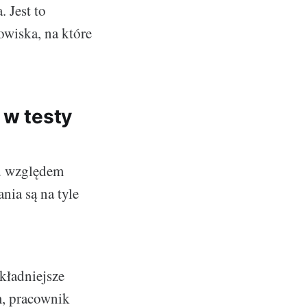
 Jest to
owiska, na które
 w testy
od względem
nia są na tyle
kładniejsze
m, pracownik