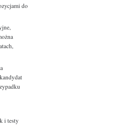
ozycjami do
yjne,
 można
atach,
 a
 kandydat
przypadku
 i testy