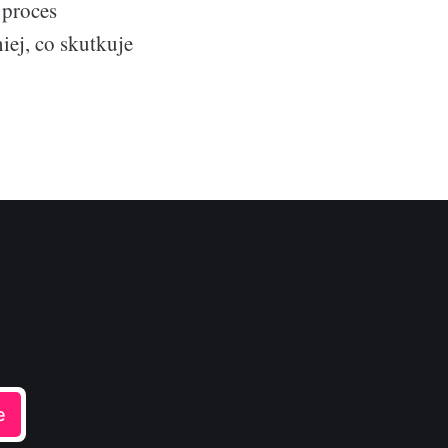
 proces
iej, co skutkuje
e