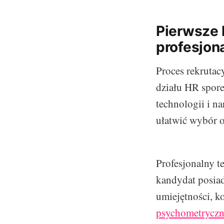
Pierwsze 
profesjona
Proces rekruta
działu HR spore
technologii i n
ułatwić wybór 
Profesjonalny te
kandydat posiad
umiejętności, k
psychometrycz