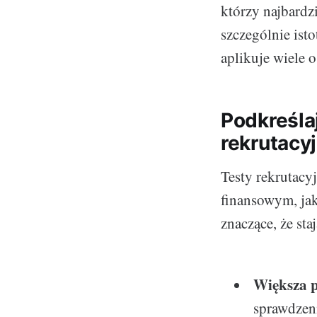
którzy najbardz
szczególnie ist
aplikuje wiele o
Podkreśla
rekrutacy
Testy rekrutacy
finansowym, jak
znaczące, że sta
Większa p
sprawdzeni