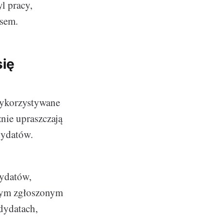
l pracy,
esem.
się
 wykorzystywane
znie upraszczają
dydatów.
dydatów,
dym zgłoszonym
ndydatach,