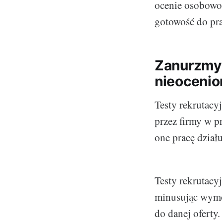
ocenie osobowoś
gotowość do pra
Zanurzmy s
nieocenio
Testy rekrutacy
przez firmy w p
one pracę dział
Testy rekrutacy
minusując wymó
do danej oferty