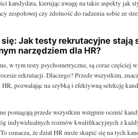
ci kandydata, kierując uwagę na takie aspekty jak sty
cy zespołowej czy zdolność do radzenia sobie ze str
ię: Jak testy rekrutacyjne stają 
nym narzędziem dla HR?
jne, w tym testy psychometryczne, są coraz częściej
rocesie rekrutacji. Dlaczego? Przede wszystkim, znac
u HR, pozwalając na szybką i efektywną selekcję kan
jne pomagają przede wszystkim wstępnie ocenić kan
g indywidualnych rozmów kwalifikacyjnych z każ
. To oznacza, że dział HR może skupić się na tych ka