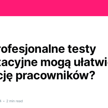
rofesjonalne testy
tacyjne mogą ułatwi
cję pracowników?
4
•
2 min read