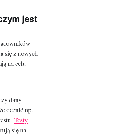
czym jest
pracowników
ta się z nowych
ają na celu
 czy dany
że ocenić np.
testu.
Testy
rują się na