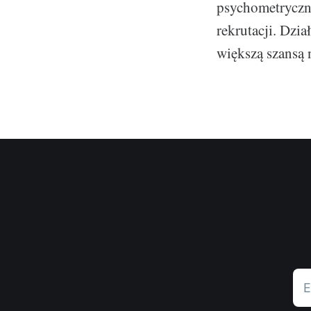
psychometryczn
rekrutacji. Dzi
większą szansą 
E