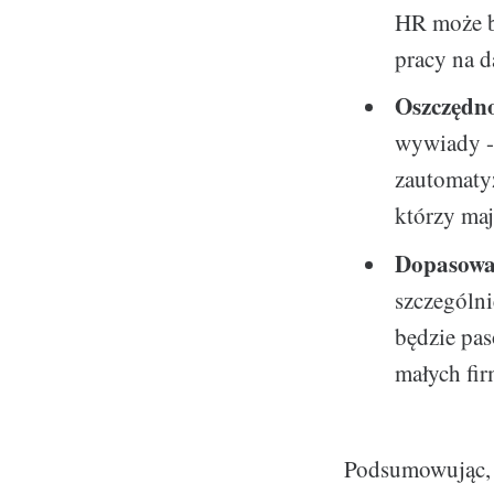
HR może b
pracy na 
Oszczędnoś
wywiady - 
zautomatyz
którzy maj
Dopasowan
szczególni
będzie pas
małych fir
Podsumowując, t